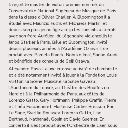
Il reçoit le master de violon, premier nommé, du
Conservatoire National Supérieur de Musique de Paris
dans la classe d’Olivier Charlier. À Bloomington il a
étudié avec Maurizio Fuchs et Michaela Martin, et
depuis son plus jeune âge a reçu les conseils attentifs,
avec son frère Aurélien, du légendaire violoncelliste
Janos Starker à Paris, Bâle et Bloomington. Invité
depuis plusieurs années à l’Académie Ozawa, il se
produit avec Pamela Franck, Nobuko Imaï, Sadao Arada
et bénéficie des conseils de Seiji Ozawa.
Alexandre Pascal a une intense activité de chambriste
et a été notamment invité à jouer à la Fondation Louis
Vuitton, la Scène Musicale, la Salle Gaveau,
l’Auditorium du Louvre, au Théâtre des Bouffes du
Nord et à la Philharmonie de Paris, aux côtés de
Lorenzo Gatto, Gary Hoffmann, Philippe Graffin, Pierre
et Théo Foucheneret, Hortense Cartier Bresson, Éric
Le Sage, Svetlin Roussev, Lorenzo Gatto, Lise
Berthaud, Nathanaël Gouin et David Guerrier. En
concerto il s’est produit avec l’Orchestre de Caen sous